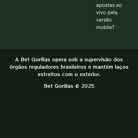
apostas ao
vivo pela
versão
mobile?
A Bet Gorillas opera sob a supervisão dos
órgãos reguladores brasileiros e mantém laços
estreitos com o exterior.
Bet Gorillas © 2025