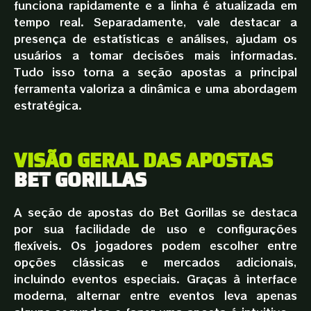
funciona rapidamente e a linha é atualizada em
tempo real. Separadamente, vale destacar a
presença de estatísticas e análises, ajudam os
usuários a tomar decisões mais informadas.
Tudo isso torna a seção apostas a principal
ferramenta valoriza a dinâmica e uma abordagem
estratégica.
VISÃO GERAL DAS APOSTAS
BET GORILLAS
A seção de apostas do Bet Gorillas se destaca
por sua facilidade de uso e configurações
flexíveis. Os jogadores podem escolher entre
opções clássicas e mercados adicionais,
incluindo eventos especiais. Graças à interface
moderna, alternar entre eventos leva apenas