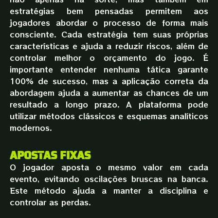
estratégias bem pensadas permitem aos
jogadores abordar o processo de forma mais
consciente. Cada estratégia tem suas próprias
características e ajuda a reduzir riscos, além de
controlar melhor o orçamento do jogo. É
importante entender nenhuma tática garante
100% de sucesso, mas a aplicação correta da
abordagem ajuda a aumentar as chances de um
resultado a longo prazo. A plataforma pode
utilizar métodos clássicos e esquemas analíticos
modernos.
APOSTAS FIXAS
O jogador aposta o mesmo valor em cada
evento, evitando oscilações bruscas na banca.
Este método ajuda a manter a disciplina e
controlar as perdas.