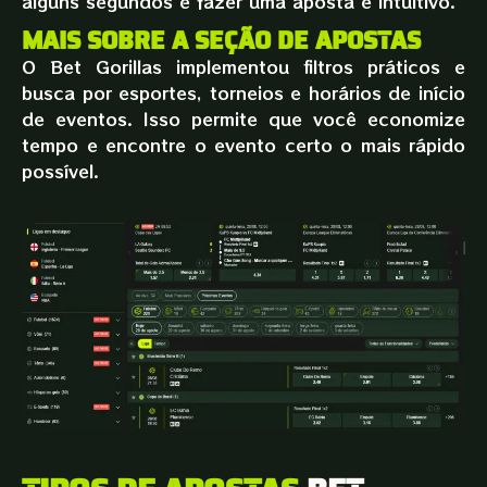
alguns segundos e fazer uma aposta é intuitivo.
MAIS SOBRE A SEÇÃO DE APOSTAS
O Bet Gorillas implementou filtros práticos e
busca por esportes, torneios e horários de início
de eventos. Isso permite que você economize
tempo e encontre o evento certo o mais rápido
possível.