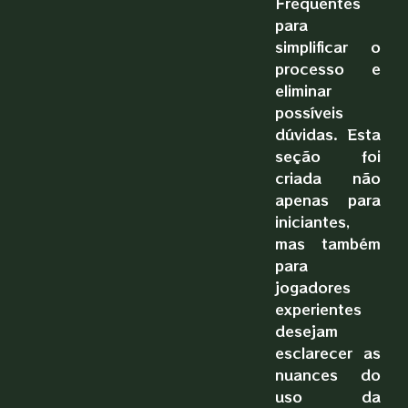
Frequentes
para
simplificar o
processo e
eliminar
possíveis
dúvidas. Esta
seção foi
criada não
apenas para
iniciantes,
mas também
para
jogadores
experientes
desejam
esclarecer as
nuances do
uso da