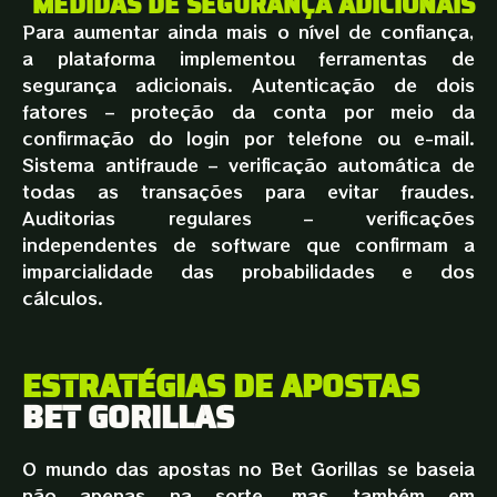
MEDIDAS DE SEGURANÇA ADICIONAIS
Para aumentar ainda mais o nível de confiança,
a plataforma implementou ferramentas de
segurança adicionais. Autenticação de dois
fatores – proteção da conta por meio da
confirmação do login por telefone ou e-mail.
Sistema antifraude – verificação automática de
todas as transações para evitar fraudes.
Auditorias regulares – verificações
independentes de software que confirmam a
imparcialidade das probabilidades e dos
cálculos.
ESTRATÉGIAS DE APOSTAS
BET GORILLAS
O mundo das apostas no Bet Gorillas se baseia
não apenas na sorte, mas também em