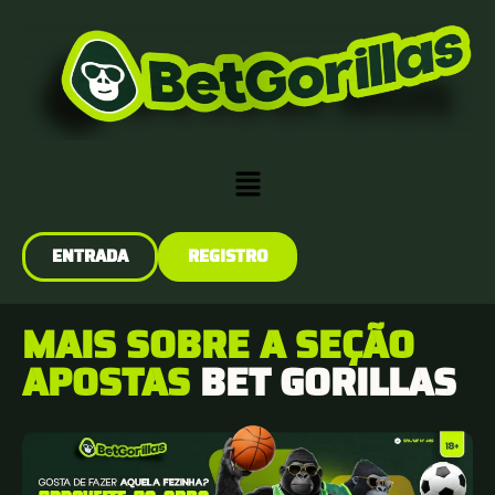
ENTRADA
REGISTRO
MAIS SOBRE A SEÇÃO
APOSTAS
BET GORILLAS